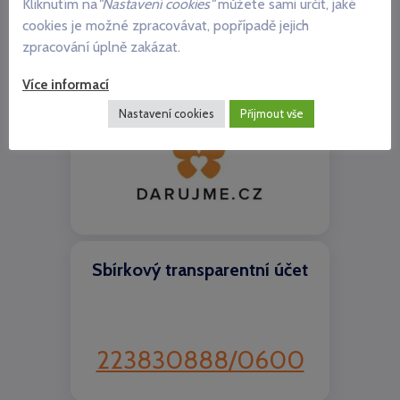
Kliknutím na
"Nastavení cookies"
můžete sami určit, jaké
Komentáře nejsou povoleny.
cookies je možné zpracovávat, popřípadě jejich
zpracování úplně zakázat.
Více informací
Chci pomoci Autis Centru
Nastavení cookies
Přijmout vše
Sbírkový transparentní účet
223830888/0600