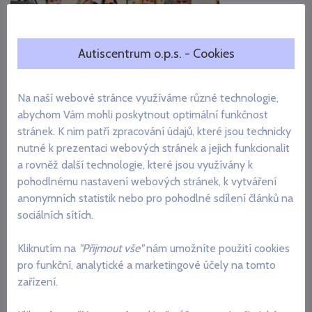
Autiscentrum o.p.s. - Cookies
Na naší webové stránce využíváme různé technologie,
První turnus rekondičního pobytu ve Chvalšinách je za
abychom Vám mohli poskytnout optimální funkčnost
námi
stránek. K nim patří zpracování údajů, které jsou technicky
nutné k prezentaci webových stránek a jejich funkcionalit
První turnus rekondičního pobytu pro pečující rodiny ve
a rovněž další technologie, které jsou využívány k
Chvalšinách je za námi. Odvážíme si spoustu…
pohodlnému nastavení webových stránek, k vytváření
anonymních statistik nebo pro pohodlné sdílení článků na
Milena Urbanová
30.07.2026
sociálních sítích.
Přečíst
Kliknutím na
"Přijmout vše"
nám umožníte použití cookies
pro funkční, analytické a marketingové účely na tomto
zařízení.