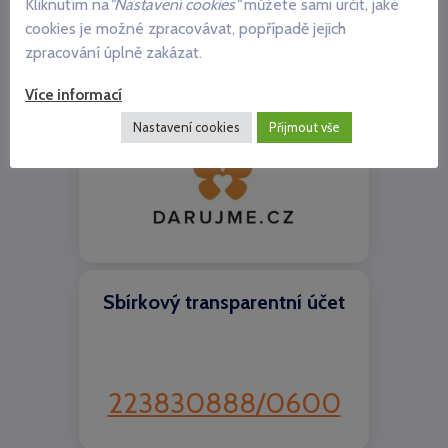
Kliknutím na
"Nastavení cookies"
můžete sami určit, jaké
Komentáře nejsou povoleny.
cookies je možné zpracovávat, popřípadě jejich
zpracování úplně zakázat.
Více informací
Chci pomoci Autis Centru
Nastavení cookies
Přijmout vše
Sbírkový transparentní účet
223830888/0600