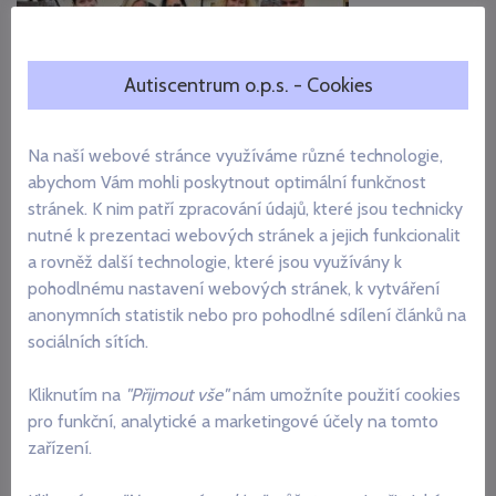
Autiscentrum o.p.s. - Cookies
Na naší webové stránce využíváme různé technologie,
První turnus rekondičního pobytu ve Chvalšinách je za
abychom Vám mohli poskytnout optimální funkčnost
námi
stránek. K nim patří zpracování údajů, které jsou technicky
nutné k prezentaci webových stránek a jejich funkcionalit
První turnus rekondičního pobytu pro pečující rodiny ve
a rovněž další technologie, které jsou využívány k
Chvalšinách je za námi. Odvážíme si spoustu…
pohodlnému nastavení webových stránek, k vytváření
anonymních statistik nebo pro pohodlné sdílení článků na
Milena Urbanová
30.07.2026
sociálních sítích.
Přečíst
Kliknutím na
"Přijmout vše"
nám umožníte použití cookies
pro funkční, analytické a marketingové účely na tomto
zařízení.